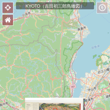
KYOTO（吉田初三郎鳥瞰図）