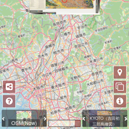
再
板
京
大
絵
[
京
大
絵
図
]
(
仮
(
新
撰
増
補
）
京
大
K
Y
O
T
O
（
吉
田
初
安
O
S
M
(
N
o
w
)
M
a
p
b
o
x
O
S
M
(
N
o
w
)
図
題
）
絵
図
（
外
題
）
三
郎
鳥
瞰
図
）